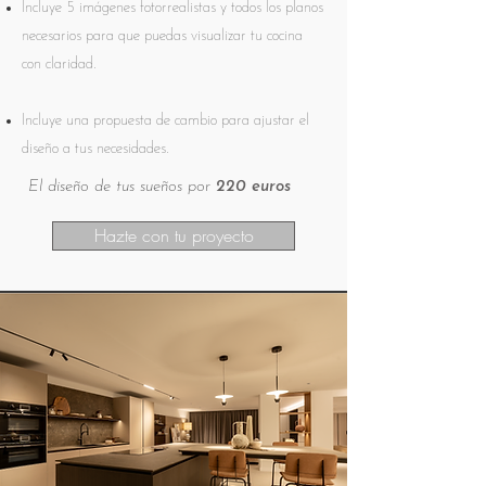
Incluye 5 imágenes fotorrealistas y todos los planos
necesarios para que puedas visualizar tu cocina
con claridad.
Incluye una propuesta de cambio para ajustar el
diseño a tus necesidades.
El diseño de tus sueños por
220 euros
Hazte con tu proyecto