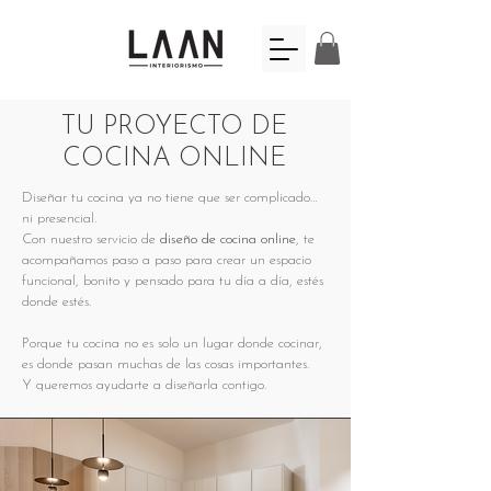
TU PROYECTO DE
COCINA ONLINE
Diseñar tu cocina ya no tiene que ser complicado…
ni presencial.
Con nuestro servicio de
diseño de cocina online
, te
acompañamos paso a paso para crear un espacio
funcional, bonito y pensado para tu día a día, estés
donde estés.
Porque tu cocina no es solo un lugar donde cocinar,
es donde pasan muchas de las cosas importantes.
Y queremos ayudarte a diseñarla contigo.