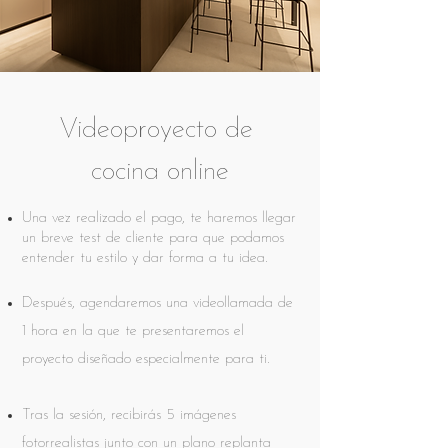
Videoproyecto de
cocina online
Una vez realizado el pago, te haremos llegar
un breve test de cliente para que podamos
entender tu estilo y dar forma a tu idea.
Después, agendaremos una videollamada de
1 hora en la que te presentaremos el
proyecto diseñado especialmente para ti.
Tras la sesión, recibirás 5 imágenes
fotorrealistas junto con un plano replanta